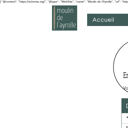
{ "@context": "https://schema.org/", "@type": "WebSite", "name": "Moulin de l'Ayrolle", "url": "htt
Accueil
E
Vo
*