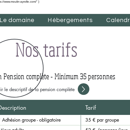
ps://www.moulin-ayrolle.com/" }
Le domaine
Hébergements
Calendri
Nos tarifs
n Pension complète - Minimum 35 personnes
ir le descriptif de la pension complète
Description
Tarif
 Adhésion groupe - obligatoire
35 € par groupe