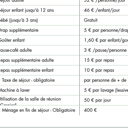
éjour adulte
52 € /personne/jour
éjour enfant jusqu’à 12 ans
46 € /enfant/jour
ébé (jusqu’à 3 ans)
Gratuit
Drap supplémentaire
5 € par personne/dra
Goûter enfant
1,60 € par enfant/gou
ause-café adulte
3 € /pause/personne
Repas supplémentaire adulte
15 € par repas
Repas supplémentaire enfant
10 € par repas
 Taxe de séjour - obligatoire
par personne de + de
Machine à laver
5 € par lavage (lessive
tilisation de la salle de réunion
50 € par jour
"Grenier"
 Ménage en fin de séjour - Obligatoire
400 €