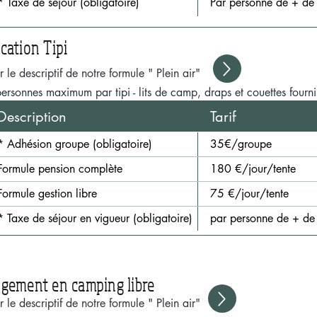
* Taxe de séjour (obligatoire)
Par personne de + de
cation Tipi
r le descriptif de notre formule " Plein air"
ersonnes maximum par tipi - lits de camp, draps et couettes fourni
Description
Tarif
* Adhésion groupe (obligatoire)
35€/groupe
Formule pension complète
180 €/jour/tente
Formule gestion libre
75 €/jour/tente
* Taxe de séjour en vigueur (obligatoire)
par personne de + de
gement en camping libre
r le descriptif de notre formule " Plein air"