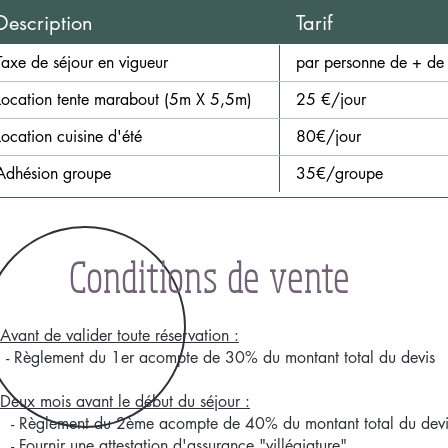
Description
Tarif
Taxe de séjour en vigueur
par personne de + de
Location tente marabout (5m X 5,5m)
25 €/jour
Location cuisine d'été
80€/jour
Adhésion groupe
35€/groupe
Conditions de vente
 Avant de valider toute réservation :
Règlement du 1er acompte de 30% du montant total du devis​​​​
 Deux mois avant le début du séjour :
Règlement du 2ème acompte de 40% du montant total du devi
Fournir une attestation d'assurance "villégiature"