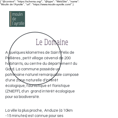
{ "@context": "https://schema.org/", "@type": "WebSite", "name":
"Moulin de l'Ayrolle", "url": "https://www.moulin-ayrolle.com/" }
Le Domaine
A quelques kilomètres de Saint Félix de
Pallières , petit village cévenol de 200
habitants, au centre du département du
Gard. La commune possède un
patrimoine naturel remarquable composé
d'une zone naturelle d'intérêt
écologique, faunistique et floristique
(ZNIEFF), d'un grand intérêt écologique
pour sa biodiversité.
La ville la plus proche, Anduze (à 10km
-15 minutes) est connue pour ses