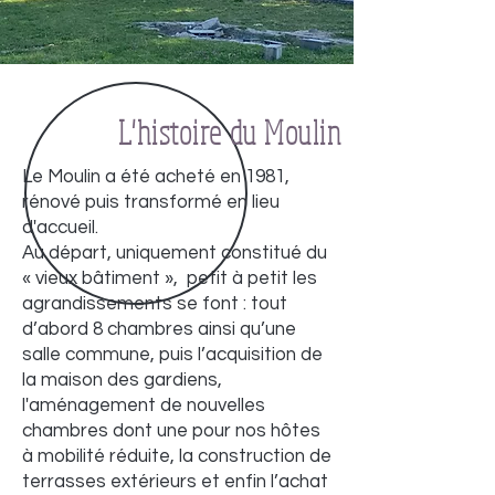
L'histoire du Moulin
Le Moulin a été acheté en 1981,
rénové puis transformé en lieu
d'accueil.
Au départ, uniquement constitué du
« vieux bâtiment », petit à petit les
agrandissements se font : tout
d’abord 8 chambres ainsi qu’une
salle commune, puis l’acquisition de
la maison des gardiens,
l'aménagement de nouvelles
chambres dont une pour nos hôtes
à mobilité réduite, la construction de
terrasses extérieurs et enfin l’achat