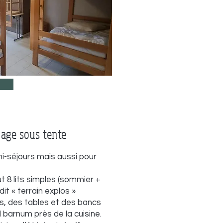
hage sous tente
ni-séjours mais aussi pour
 8 lits simples (sommier +
it « terrain explos »
s, des tables et des bancs
d barnum près de la cuisine.