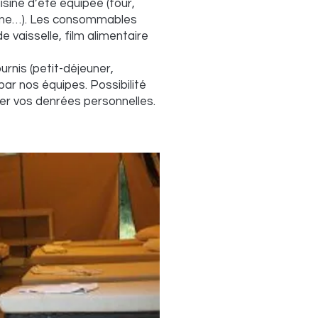
sine d’été équipée (four,
isine…). Les consommables
de vaisselle, film alimentaire
urnis (petit-déjeuner,
 par nos équipes. Possibilité
ker vos denrées personnelles.