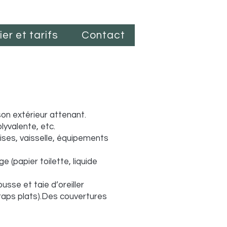
er et tarifs
Contact
son extérieur attenant.
olyvalente, etc.
aises, vaisselle, équipements
(papier toilette, liquide
sse et taie d’oreiller
raps plats).Des couvertures