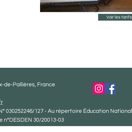
Voir les tarifs
ix-de-Pallières, France
fr
 030252246/127 - Au répertoire Éducation Nationale
le n°DESDEN 30/20013-03